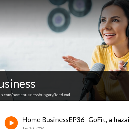
usiness
an.com/homebusinesshungary/feed.xml
Home BusinessEP36 -GoFit, a haza
Jan 10, 2024