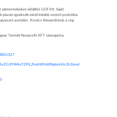
it zabtermékeket előállító GOF kft. Saját
 piacán igyekszik minél inkább vezető pozícióba
ogyasztó asztalán. Kovács Alexandrával, a cég
gyar Termék Nonprofit KFT. támogatta.
78855327
kLnBvZGJlYW4uY29tL2hvbWVidXNpbmVzc2h1bmd
3