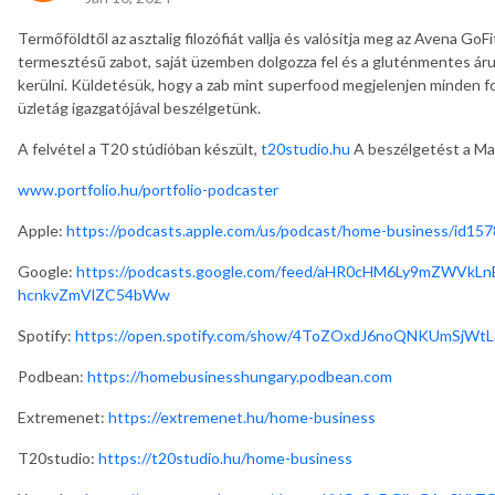
Termőföldtől az asztalig filozófiát vallja és valósítja meg az Avena GoF
termesztésű zabot, saját üzemben dolgozza fel és a gluténmentes áruk
kerülni. Küldetésük, hogy a zab mint superfood megjelenjen minden f
üzletág igazgatójával beszélgetünk.
A felvétel a T20 stúdióban készült,
t20studio.hu
A beszélgetést a Ma
www.portfolio.hu/portfolio-podcaster
Apple:
https://podcasts.apple.com/us/podcast/home-business/id15
Google:
https://podcasts.google.com/feed/aHR0cHM6Ly9mZWV
hcnkvZmVlZC54bWw
Spotify:
https://open.spotify.com/show/4ToZOxdJ6noQNKUmSjWtL
Podbean:
https://homebusinesshungary.podbean.com
Extremenet:
https://extremenet.hu/home-business
T20studio:
https://t20studio.hu/home-business