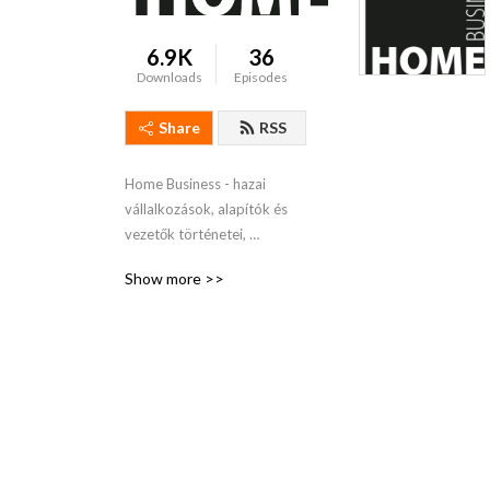
6.9K
36
Downloads
Episodes
Share
RSS
Home Business - hazai 
vállalkozások, alapítók és 
vezetők történetei, 
amelyeket máshol még nem 
Show more >>
hallhattál.

www.portfolio.hu/portfolio-
podcaster